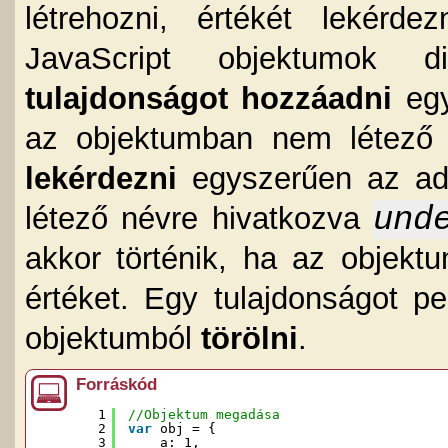
létrehozni, értékét lekérd
JavaScript objektumok d
tulajdonságot hozzáadni
egy
az objektumban nem létező 
lekérdezni
egyszerűen az ado
und
létező névre hivatkozva
akkor történik, ha az objek
értéket. Egy tulajdonságot p
objektumból
törölni
.
Forráskód
1
//Objektum megadása
2
var
obj = {
3
a: 1,