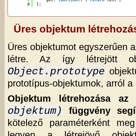
8
};
Üres objektum létrehozá
Üres objektumot egyszerűen 
létre. Az így létrejött o
Object.prototype
objekt
prototípus-objektumok, arról a
Objektum létrehozása a
objektum)
függvény segí
kötelező paraméterként meg
legyen a létrejövő obje