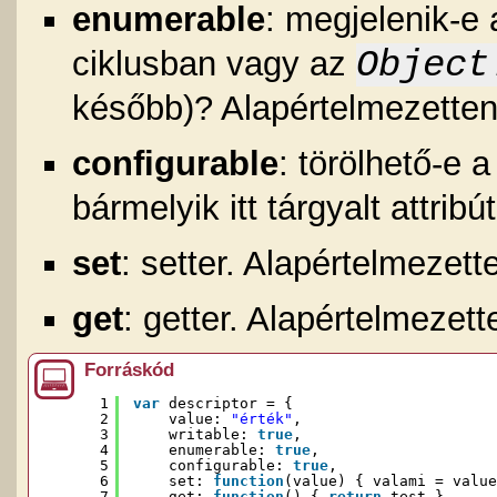
enumerable
: megjelenik-e 
Object
ciklusban vagy az
később)? Alapértelmezetten
configurable
: törölhető-e 
bármelyik itt tárgyalt attri
set
: setter. Alapértelmezet
get
: getter. Alapértelmezet
Forráskód
1
var
descriptor = {
2
value: 
"érték"
,
3
writable: 
true
,
4
enumerable: 
true
,
5
configurable: 
true
,
6
set: 
function
(value) { valami = value
7
get: 
function
() { 
return
test }