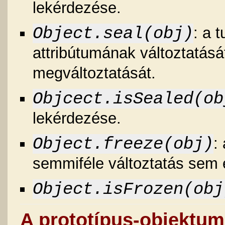
lekérdezése.
Object.seal(obj)
: a 
attribútumának változtatását 
megváltoztatását.
Objcect.isSealed(ob
lekérdezése.
Object.freeze(obj)
:
semmiféle változtatás sem 
Object.isFrozen(obj
A prototípus-objektum