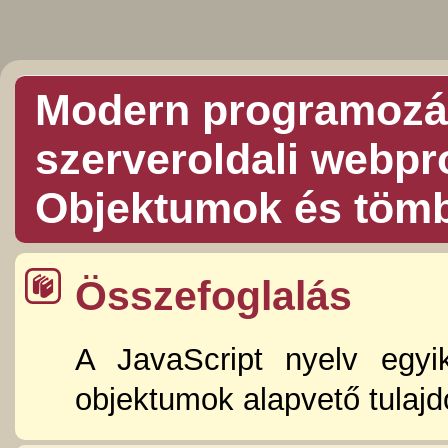
Modern programozás
szerveroldali webp
Objektumok és töm
Összefoglalás
A JavaScript nyelv egyik
objektumok alapvető tulajd