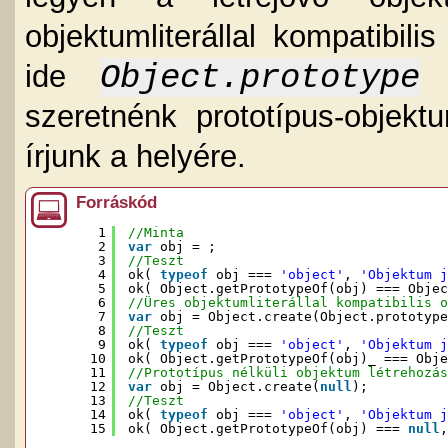
objektumliterállal kompatibil
Object.prototype
ide
a
szeretnénk prototípus-objek
írjunk a helyére.
Forráskód
1
//Minta
2
var
obj = ;
3
//Teszt
4
ok( 
typeof
obj === 
'object'
, 
'Objektum j
5
ok( Object.getPrototypeOf(obj) === Objec
6
//Üres objektumliterállal kompatibilis o
7
var
obj = Object.create(Object.prototype
8
//Teszt
9
ok( 
typeof
obj === 
'object'
, 
'Objektum j
10
ok( Object.getPrototypeOf(obj)_ === Obje
11
//Prototípus nélküli objektum létrehozás
12
var
obj = Object.create(
null
);
13
//Teszt
14
ok( 
typeof
obj === 
'object'
, 
'Objektum j
15
ok( Object.getPrototypeOf(obj) === 
null
,