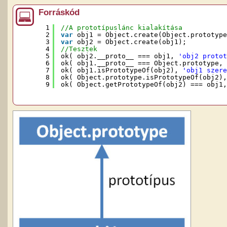
Forráskód
1
//A prototípuslánc kialakítása
2
var
obj1 = Object.create(Object.prototype
3
var
obj2 = Object.create(obj1);
4
//Tesztek
5
ok( obj2.__proto__ === obj1, 
'obj2 protot
6
ok( obj1.__proto__ === Object.prototype, 
7
ok( obj1.isPrototypeOf(obj2), 
'obj1 szere
8
ok( Object.prototype.isPrototypeOf(obj2),
9
ok( Object.getPrototypeOf(obj2) === obj1,