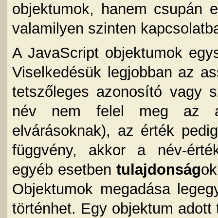
objektumok, hanem csupán e
valamilyen szinten kapcsolatb
A JavaScript objektumok egys
Viselkedésük legjobban az as
tetszőleges azonosító vagy s
név nem felel meg az az
elvárásoknak), az érték pedig
függvény, akkor a név-ért
egyéb esetben
tulajdonság
ok
Objektumok megadása legeg
történhet. Egy objektum adott