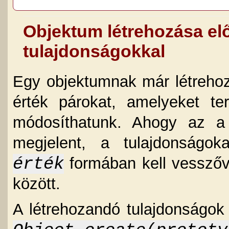
Objektum létrehozása el
tulajdonságokkal
Egy objektumnak már létreho
érték párokat, amelyeket t
módosíthatunk. Ahogy az a 
megjelent, a tulajdonságo
érték
formában kell vesszőve
között.
A létrehozandó tulajdonságok