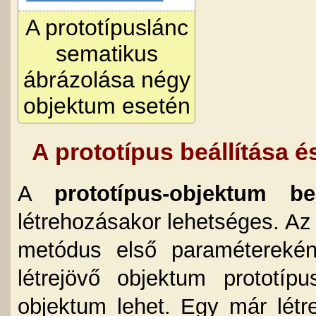
A prototípuslánc
sematikus
ábrázolása négy
objektum esetén
A prototípus beállítása 
A
prototípus-objektum beá
létrehozásakor lehetséges. A
metódus első paramétereké
létrejövő objektum prototípu
objektum lehet. Egy már létre