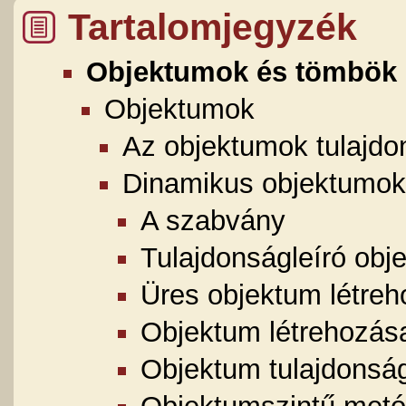
Tartalomjegyzék
Objektumok és tömbök
Objektumok
Az objektumok tulajdo
Dinamikus objektumok
A szabvány
Tulajdonságleíró obj
Üres objektum létre
Objektum létrehozása
Objektum tulajdonsá