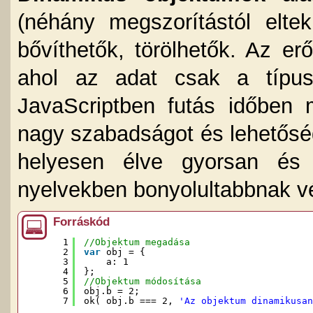
(néhány megszorítástól eltek
bővíthetők, törölhetők. Az er
ahol az adat csak a típusá
JavaScriptben futás időben 
nagy szabadságot és lehetősé
helyesen élve gyorsan és
nyelvekben bonyolultabbnak vé
Forráskód
1
//Objektum megadása
2
var
obj = {
3
a: 1
4
};
5
//Objektum módosítása
6
obj.b = 2;
7
ok( obj.b === 2, 
'Az objektum dinamikusan