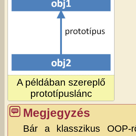
A példában szereplő
prototípuslánc
Megjegyzés
Bár a klasszikus OOP-rő