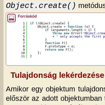
Object.create()
metódust
Forráskód
1
if
(!Object.create) {
2
Object.create = 
function
(o) {
3
if
(arguments.length > 1) {
4
throw
new
Error(
'Object.crea
5
+ 
' only accepts the first p
6
}
7
function
F() 
8
F.prototype = o;
9
return
new
F();
10
};
11
}
Tulajdonság lekérdezése
Amikor egy objektum tulajdon
először az adott objektumban t