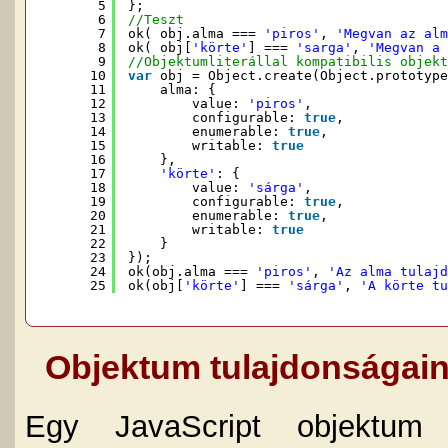
5
};
6
//Teszt
7
ok( obj.alma === 
'piros'
, 
'Megvan az alm
8
ok( obj[
'körte'
] === 
'sarga'
, 
'Megvan a 
9
//Objektumliterállal kompatibilis objekt
10
var
obj = Object.create(Object.prototype
11
alma: {
12
value: 
'piros'
,
13
configurable: 
true
,
14
enumerable: 
true
,
15
writable: 
true
16
},
17
'körte'
: {
18
value: 
'sárga'
,
19
configurable: 
true
,
20
enumerable: 
true
,
21
writable: 
true
22
}
23
});
24
ok(obj.alma === 
'piros'
, 
'Az alma tulajd
25
ok(obj[
'körte'
] === 
'sárga'
, 
'A körte tu
Objektum tulajdonságain
Egy JavaScript objektum t