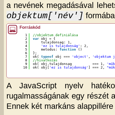
a nevének megadásával lehe
objektum['név']
formába
Forráskód
1
//objektum definiálása
2
var
obj = {
3
tulajdonsag: 1,
4
'ez is tulajdonság'
: 2,
5
metodus: 
function
() 
6
};
7
ok( 
typeof
obj === 
'object'
, 
'objektum j
8
//hivatkozás
9
ok( obj.tulajdonsag          === 1, 
'műk
10
ok( obj[
'ez is tulajdonság'
] === 2, 
"műk
A JavaScript nyelv hatéko
rugalmasságának egy részét az
Ennek két markáns alappillére