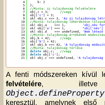
4
b: 2
5
};
6
//Minta: új tulajdonság felvételére
7
obj.c = 3;      
//vagy
8
obj[
'c'
] = 3;
9
ok( obj.c === 3, 
'Az új tulajdonság létr
10
//Minta: tulajdonság lekérdezése (olvasá
11
ok( obj.a    === 1,         
'obj.név for
12
ok( obj[
'a'
] === 1,         
"obj['név'] 
13
ok( obj.d    === undefined, 
'Nem létező 
14
//Minta: tulajdonság értékének módosítás
15
obj.b = 42;     
//vagy
16
obj[
'b'
] = 42;
17
ok( obj.b === 42, 
'A tulajdonság módosít
18
//Minta: tulajdonság törlése
19
delete
obj.c;   
//vagy
20
delete
obj[
'c'
];
21
ok( obj.c === undefined, 
'A tulajdonság 
A fenti módszereken kívül
felvételére
, ille
Object.defineProperty
keresztül, amelynek első 