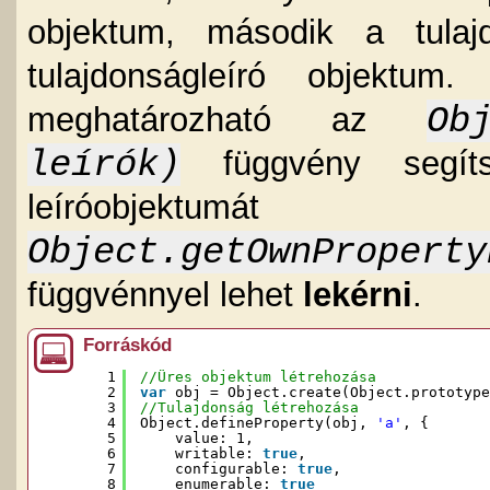
objektum, második a tula
tulajdonságleíró objektum
Ob
meghatározható az
leírók)
függvény segíts
leíróobj
Object.getOwnPrope
függvénnyel lehet
lekérni
.
Forráskód
1
//Üres objektum létrehozása
2
var
obj = Object.create(Object.prototype
3
//Tulajdonság létrehozása
4
Object.defineProperty(obj, 
'a'
, {
5
value: 1,
6
writable: 
true
,
7
configurable: 
true
,
8
enumerable: 
true