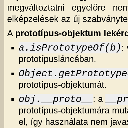
megváltoztatni egyelőre ne
elképzelések az új szabványte
A
prototípus-objektum lekér
a.isPrototypeOf(b)
:
prototípusláncában.
Object.getPrototype
prototípus-objektumát.
obj.__proto__
__p
: a
prototípus-objektumára mut
el, így használata nem javas