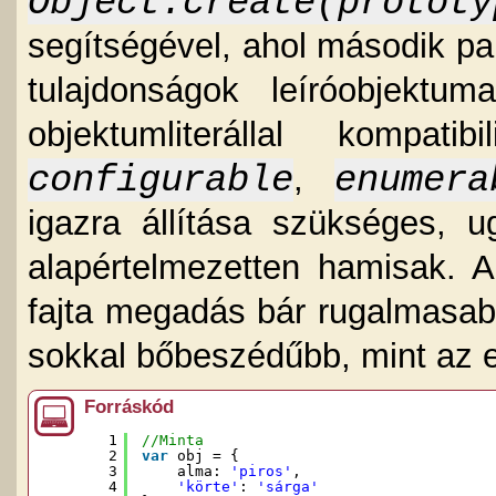
Object.create(protot
segítségével, ahol második p
tulajdonságok leíróobjektum
objektumliterállal kompa
configurable
enumera
,
igazra állítása szükséges, ug
alapértelmezetten hamisak. A
fajta megadás bár rugalmasabb
sokkal bőbeszédűbb, mint az e
Forráskód
1
//Minta
2
var
obj = {
3
alma: 
'piros'
,
4
'körte'
: 
'sárga'