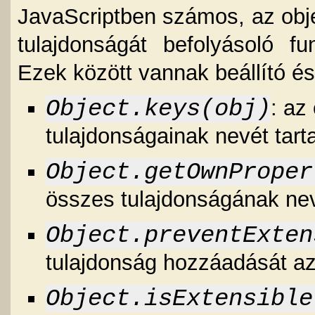
JavaScriptben számos, az ob
tulajdonságát befolyásoló f
Ezek között vannak beállító é
Object.keys(obj)
: az
tulajdonságainak nevét tar
Object.getOwnProper
összes tulajdonságának nev
Object.preventExten
tulajdonság hozzáadását a
Object.isExtensible