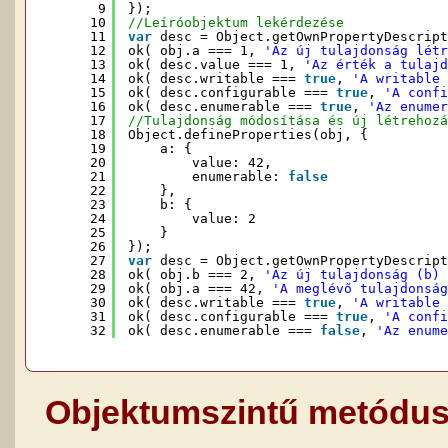
9
});
10
//Leíróobjektum lekérdezése
11
var
desc = Object.getOwnPropertyDescript
12
ok( obj.a === 1, 
'Az új tulajdonság létr
13
ok( desc.value === 1, 
'Az érték a tulajd
14
ok( desc.writable === 
true
, 
'A writable 
15
ok( desc.configurable === 
true
, 
'A confi
16
ok( desc.enumerable === 
true
, 
'Az enumer
17
//Tulajdonság módosítása és új létrehozá
18
Object.defineProperties(obj, {
19
a: {
20
value: 42,
21
enumerable: 
false
22
},
23
b: {
24
value: 2
25
}
26
});
27
var
desc = Object.getOwnPropertyDescript
28
ok( obj.b === 2, 
'Az új tulajdonság (b) 
29
ok( obj.a === 42, 
'A meglévő tulajdonság
30
ok( desc.writable === 
true
, 
'A writable 
31
ok( desc.configurable === 
true
, 
'A confi
32
ok( desc.enumerable === 
false
, 
'Az enume
Objektumszintű metódu